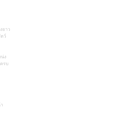
างยาว
ตว์
น่ง
ีครบ
้า