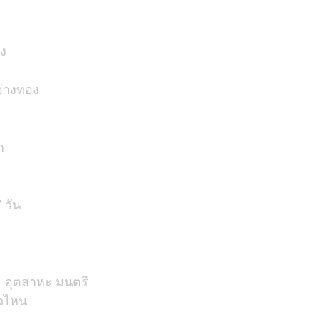
อง
อ่างทอง
ก
 วัน
ะ อุตสาหะ มนตรี
ัวไหน