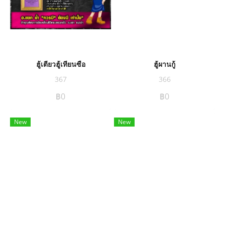
ฮู้เตียวฮู้เทียนซือ
ฮู้ผานกู้
367
366
฿0
฿0
New
New