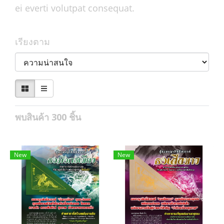
ei everti volutpat consequat.
เรียงตาม
พบสินค้า 300 ชิ้น
New
New