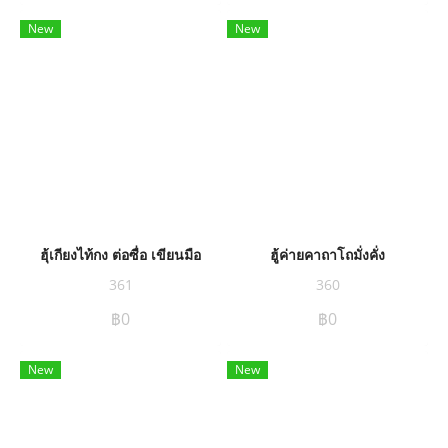
New
New
ฮุ้เกียงไท้กง ต่อซื่อ เขียนมือ
ฮู้ค่ายคาถาโถมั่งคั่ง
361
360
฿0
฿0
New
New