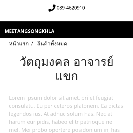
089-4620910
MEETANGSONGKHLA
หน้าแรก
สินค้าทั้งหมด
วัตถุมงคล อาจารย์
แขก
Lorem ipsum dolor sit amet, pri et feugiat
consulatu. Eu per ceteros platonem. Ea dictas
legendos ius. At adhuc solum has. Nec at
harum euripidis, habeo elitr patrioque ne
mel. Mei probo oportere posidonium in, has