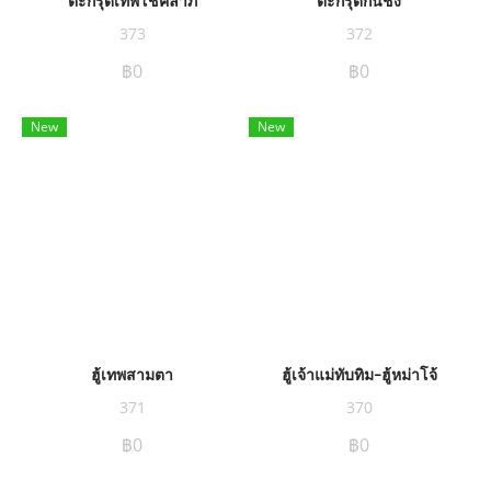
373
372
฿0
฿0
New
New
ฮู้เทพสามตา
ฮู้เจ้าแม่ทับทิม-ฮู้หม่าโจ้
371
370
฿0
฿0