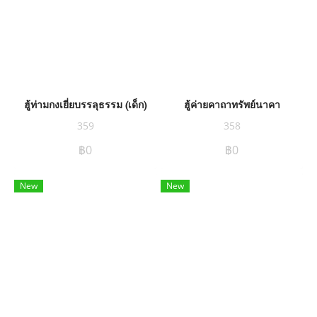
ฮู้ท่ามกงเยี่ยบรรลุธรรม (เด็ก)
ฮู้ค่ายคาถาทรัพย์นาคา
359
358
฿0
฿0
New
New