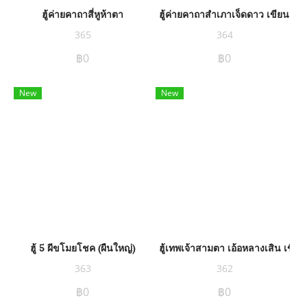
ฮู้ค่ายคาถาสี่หูห้าตา
ฮู้ค่ายคาถาสำเภาเจ็ดดาว เขียนมือ
365
364
฿0
฿0
New
New
ฮู้ 5 ผีขโมยโชค (ผืนใหญ่)
ฮู้เทพเจ้าสามตา เอ้อหลางเสิน เขียน
363
362
฿0
฿0