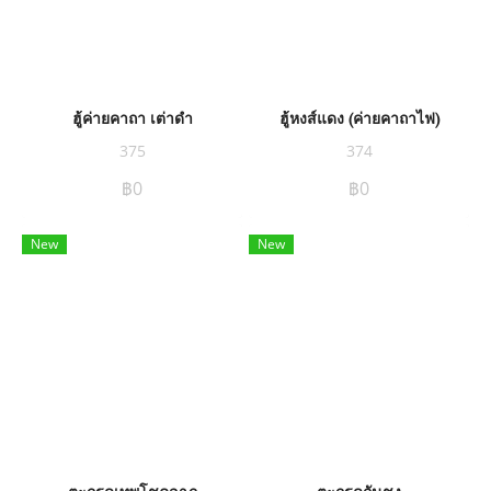
ฮู้ค่ายคาถา เต่าดำ
ฮู้หงส์แดง (ค่ายคาถาไฟ)
375
374
฿0
฿0
New
New
ตะกรุดเทพโชคลาภ
ตะกรุดกันชง