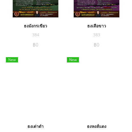
ธงมังกรเขียว
ธงเสือขาว
384
383
฿0
฿0
New
New
ธงเต่าดำ
ธงหงส์แดง