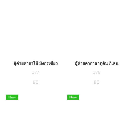
ฮู้ค่ายคาถาไม้ มังกรเขียว
ฮู้ค่ายคาถาธาตุดิน กิเลน
377
376
฿0
฿0
New
New