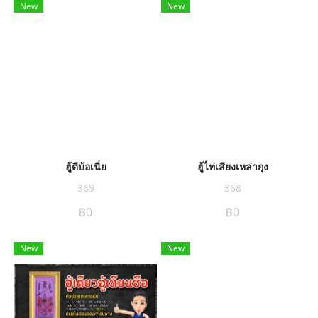
New
New
ฮู้ตีบ้อเนี่ย
ฮู้ไท่เสียงเหล่ากุง
369
368
฿0
฿0
New
New