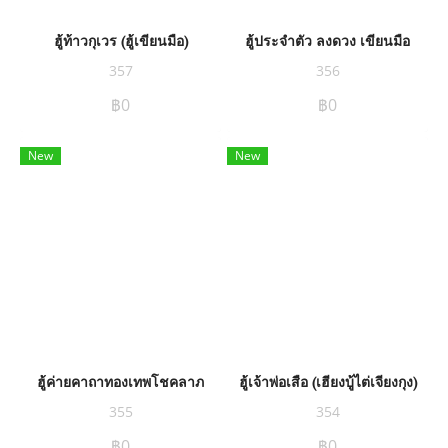
ฮู้ท้าวกุเวร (ฮู้เขียนมือ)
ฮู้ประจำตัว ลงดวง เขียนมือ
357
356
฿0
฿0
New
New
ฮู้ค่ายคาถาทองเทพโชคลาภ
ฮู้เจ้าพ่อเสือ (เฮียงบู้ไต่เจียงกุง)
355
354
฿0
฿0