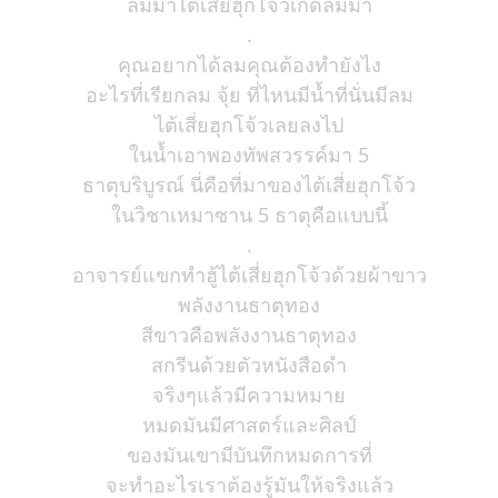
ลมมาไต้เสี่ยฮุกโจ้วเกิดลมมา
.
คุณอยากได้ลมคุณต้องทำยังไง
อะไรที่เรียกลม จุ้ย ที่ไหนมีน้ำที่นั่นมีลม
ไต้เสี่ยฮุกโจ้วเลยลงไป
ในน้ำเอาพองทัพสวรรค์มา 5
ธาตุบริบูรณ์ นี่คือที่มาของไต้เสี่ยฮุกโจ้ว
ในวิชาเหมาซาน 5 ธาตุคือแบบนี้
.
อาจารย์แขกทำฮู้ไต้เสี่ยฮุกโจ้วด้วยผ้าขาว
พลังงานธาตุทอง
สีขาวคือพลังงานธาตุทอง
สกรีนด้วยตัวหนังสือดำ
จริงๆแล้วมีความหมาย
หมดมันมีศาสตร์และศิลป์
ของมันเขามีบันทึกหมดการที่
จะทำอะไรเราต้องรู้มันให้จริงแล้ว