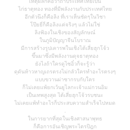
เหตุผลก็คือว่าถ้าประเทศไทยเป็น
ไก่ธาตุทอง ทองที่มีพลังงานกับประเทศไทย
อีกตัวนึงก็คือลิง ที่เราเห็นชัดๆในวิชา
โป๊ยยี่ก็คือลิงแต่จริงๆ แล้วไม่ใช่
ลิงฟ้องในเชิงของสัญลักษณ์
ในภูมิปัญญาจีนโบราณ
มีการสร้างรูปเคารพในเชิงไต้เสี่ยฮุกโจ้ว
ขึ้นมาซึ่งมีพลังงานดุจธาตุทอง
ยังไงถ้าใครดูไซอิ๋วก็จะรู้ว่า
ดุดันห้าวหาญเถรตรงไม่กลัวใครทำอะไรตรงๆ
แบบขวานผ่าซากรบกับใคร
ก็ไม่เคยแพ้ยกเว้นยูไลกะเจ้าแม่กวนอิม
เป็นเทพสูงสุด ไต้เสี่ยฮุกโจ้วรบชนะ
ไม่เคยแพ้ทำอะไรก็ประสบความสำเร็จไปหมด
.
ในการยากที่สุดในเชิงศาสนาพุทธ
ก็คือการอันเชิญพระไตรปิฎก