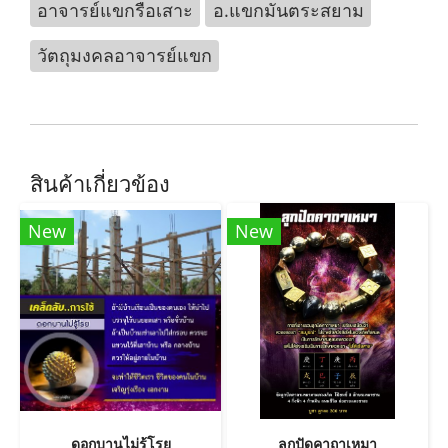
อาจารย์แขกรือเสาะ
อ.แขกมันตระสยาม
วัตถุมงคลอาจารย์แขก
สินค้าเกี่ยวข้อง
New
New
ดอกบานไม่รู้โรย
ลูกปัดคาถาเหมา