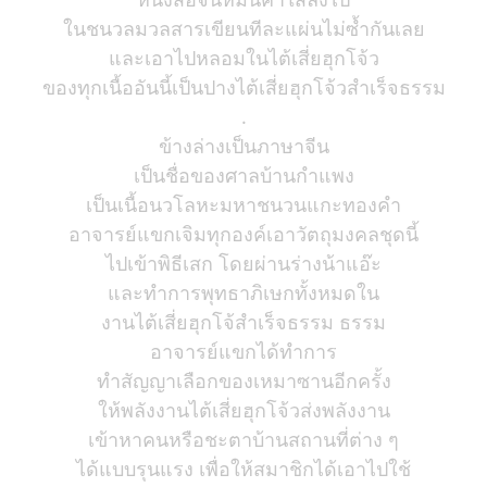
ในชนวลมวลสารเขียนทีละแผ่นไม่ซ้ำกันเลย
และเอาไปหลอมในไต้เสี่ยฮุกโจ้ว
ของทุกเนื้ออันนี้เป็นปางไต้เสี่ยฮุกโจ้วสำเร็จธรรม
.
ข้างล่างเป็นภาษาจีน
เป็นชื่อของศาลบ้านกำแพง
เป็นเนื้อนวโลหะมหาชนวนแกะทองคำ
อาจารย์แขกเจิมทุกองค์เอาวัตถุมงคลชุดนี้
ไปเข้าพิธีเสก โดยผ่านร่างน้าแอ๊ะ
และทำการพุทธาภิเษกทั้งหมดใน
งานไต้เสี่ยฮุกโจ้สำเร็จธรรม ธรรม
อาจารย์แขกได้ทำการ
ทำสัญญาเลือกของเหมาซานอีกครั้ง
ให้พลังงานไต้เสี่ยฮุกโจ้วส่งพลังงาน
เข้าหาคนหรือชะตาบ้านสถานที่ต่าง ๆ
ได้แบบรุนแรง เพื่อให้สมาชิกได้เอาไปใช้