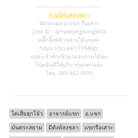
------------------------------------
ร้านมีตังค์สงขลา
วัตถุมงคล อ.แขก รือเสาะ
Line ID : @meetangsongkhla
คลิ๊กลิ้งค์ด้านล่างได้เลยคะ
https://lin.ee/1TKMBgc
แอดแล้วทักเข้ามาสอบถามได้คะ
โน้ตยินดีให้บริการทุกท่านค่ะ
โทร. 089-462-0910
ไต่เสี่ยฮุกโจ้ว
อาจารย์แขก
อ.แขก
มันตระสยาม
มีตังค์สงขลา
แขกรือเสาะ