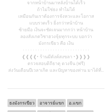
จากหน้าบ้านมาหลังบ้านได้เร็ว
ถ้าไม่ใช่ธง ทำไม่ได้
เหมือนกันเราต้องการจังหวะและโอกาส
แบบรวดเร็ว ยิ่งกว่าหน้าบ้าน
ซ้ายมือ เงินจะชัดเจนมากกว่า หน้าบ้าน
ลองสังเกตวิชาฮวงจุ้ยทุกระบบ บอกว่า
มังกรเขียว คือ เงิน
∙ ∙ ∙ ∙ ∙ ∙ ∙ ∙ ∙ ∙ ∙ ∙ ∙ ∙ ∙ ∙ ∙ ∙ ∙ ∙ ∙ ∙ ∙ ∙ ∙ ∙ ∙
❰❰❰❰• ร้านมีตังค์สงขลา •❱❱❱❱
ตรวจสอบดิถีธาตุ ดวงจีน (ฟรี)
ส่งวันเดือนปีเวลาเกิด และปัญหาของท่าน มาได้ที่..
ธงมังกรเขียว
อาจารย์แขก
อ.แขก