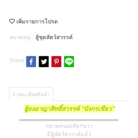
เพิ่มรายการโปรด
หมวดหมู่ :
ฮู้ชุดสัตว์สวรรค์
Share
รายละเอียดสินค้า
ฮู้ธงอาญาสิทธิ์สวรรค์ "มังกรเขียว"
▂▂▂▂▂▂▂▂▂▂▂▂▂▂▂▂▂▂▂▂▂▂▂
หลายคนสงสัยกันว่า
มีฮู้สัตว์สวรรค์แล้ว