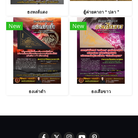
ธงหงส์แดง
ฮู้ค่ายคาถา “ ปลา ”
New
New
ธงเต่าดำ
ธงเสือขาว