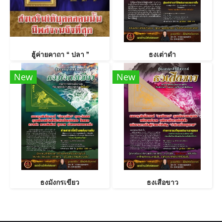
ฮู้ค่ายคาถา “ ปลา ”
ธงเต่าดำ
New
New
ธงมังกรเขียว
ธงเสือขาว