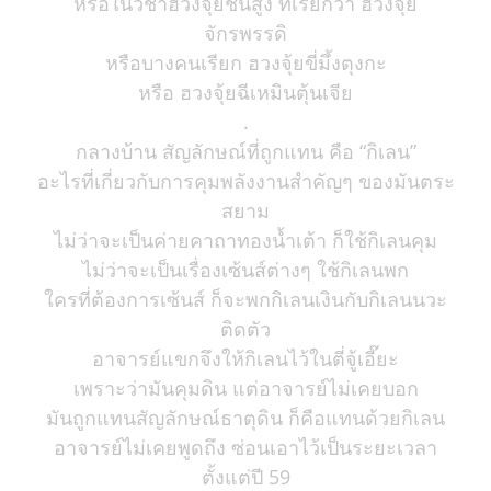
หรือในวิชาฮวงจุ้ยชั้นสูง ที่เรียกว่า ฮวงจุ้ย
จักรพรรดิ
หรือบางคนเรียก ฮวงจุ้ยขี่มึ้งตุงกะ
หรือ ฮวงจุ้ยฉีเหมินตุ้นเจีย
.
กลางบ้าน สัญลักษณ์ที่ถูกแทน คือ “กิเลน”
อะไรที่เกี่ยวกับการคุมพลังงานสำคัญๆ ของมันตระ
สยาม
ไม่ว่าจะเป็นค่ายคาถาทองน้ำเต้า ก็ใช้กิเลนคุม
ไม่ว่าจะเป็นเรื่องเซ้นส์ต่างๆ ใช้กิเลนพก
ใครที่ต้องการเซ้นส์ ก็จะพกกิเลนเงินกับกิเลนนวะ
ติดตัว
อาจารย์แขกจึงให้กิเลนไว้ในตี่จู้เอี๊ยะ
เพราะว่ามันคุมดิน แต่อาจารย์ไม่เคยบอก
มันถูกแทนสัญลักษณ์ธาตุดิน ก็คือแทนด้วยกิเลน
อาจารย์ไม่เคยพูดถึง ซ่อนเอาไว้เป็นระยะเวลา
ตั้งแต่ปี 59