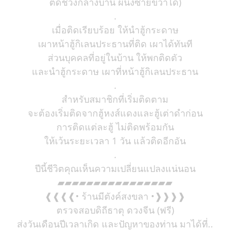
ติดช่วงกลางบ้าน ผนังซ้ายขวาได้)
.
เมื่อติดเรียบร้อย ให้นำฮู้กระดาษ
เผาหน้าฮู้กิเลนประธานที่ติด เผาได้ทันที
ส่วนบุคคลที่อยู่ในบ้าน ให้พกติดตัว
และนำฮู้กระดาษ เผาที่หน้าฮู้กิเลนประธาน
.
สำหรับสมาชิกที่เริ่มติดตาม
จะต้องเริ่มติดจากฮู้หงส์แดงและฮู้เต่าดำก่อน
การติดแต่ละฮู้ ไม่ติดพร้อมกัน
ให้เว้นระยะเวลา 1 วัน แล้วติดอีกอัน
.
ปีนี้ชีวิตคุณเห็นความเปลี่ยนแปลงแน่นอน
▰▰▰▰▰▰▰▰▰▰▰▰▰▰▰▰
❰❰❰❰• ร้านมีตังค์สงขลา •❱❱❱❱
ตรวจสอบดิถีธาตุ ดวงจีน (ฟรี)
ส่งวันเดือนปีเวลาเกิด และปัญหาของท่าน มาได้ที่..