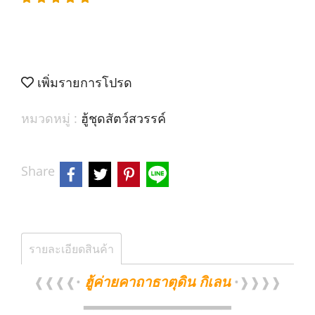
เพิ่มรายการโปรด
หมวดหมู่ :
ฮู้ชุดสัตว์สวรรค์
Share
รายละเอียดสินค้า
ฮู้ค่ายคาถาธาตุดิน กิเลน
❰❰❰❰•
•❱❱❱❱
▂▂▂▂▂▂▂▂▂▂▂▂▂▂▂