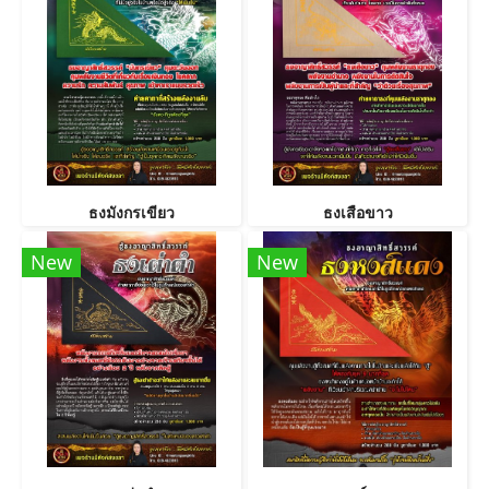
ธงมังกรเขียว
ธงเสือขาว
New
New