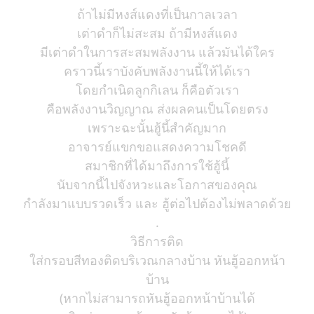
ถ้าไม่มีหงส์แดงที่เป็นกาลเวลา
เต่าดำก็ไม่สะสม ถ้ามีหงส์แดง
มีเต่าดำในการสะสมพลังงาน แล้วมันได้ใคร
คราวนี้เราบังคับพลังงานนี้ให้ได้เรา
โดยกำเนิดลูกกิเลน ก็คือตัวเรา
คือพลังงานวิญญาณ ส่งผลคนเป็นโดยตรง
เพราะฉะนั้นฮู้นี้สำคัญมาก
อาจารย์แขกขอแสดงความโชคดี
สมาชิกที่ได้มาถึงการใช้ฮู้นี้
นับจากนี้ไปจังหวะและโอกาสของคุณ
กำลังมาแบบรวดเร็ว และ ฮู้ต่อไปต้องไม่พลาดด้วย
.
วิธีการติด
ใส่กรอบสีทองติดบริเวณกลางบ้าน หันฮู้ออกหน้า
บ้าน
(หากไม่สามารถหันฮู้ออกหน้าบ้านได้