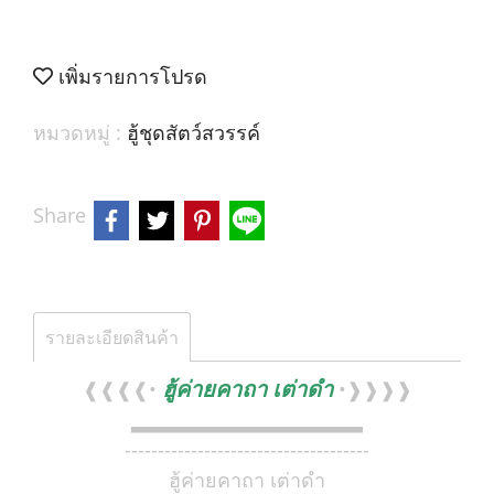
เพิ่มรายการโปรด
หมวดหมู่ :
ฮู้ชุดสัตว์สวรรค์
Share
รายละเอียดสินค้า
ฮู้ค่ายคาถา เต่าดำ
❰❰❰❰•
•❱❱❱❱
▂▂▂▂▂▂▂▂▂▂▂▂▂▂▂
-------------------------------------
ฮู้ค่ายคาถา เต่าดำ