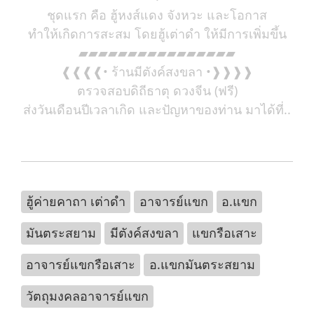
ชุดแรก คือ ฮู้หงส์แดง จังหวะ และโอกาส
ทำให้เกิดการสะสม โดยฮู้เต่าดำ ให้มีการเพิ่มขึ้น
▰▰▰▰▰▰▰▰▰▰▰▰▰▰▰▰
❰❰❰❰• ร้านมีตังค์สงขลา •❱❱❱❱
ตรวจสอบดิถีธาตุ ดวงจีน (ฟรี)
ส่งวันเดือนปีเวลาเกิด และปัญหาของท่าน มาได้ที่..
ฮู้ค่ายคาถา เต่าดำ
อาจารย์แขก
อ.แขก
มันตระสยาม
มีตังค์สงขลา
แขกรือเสาะ
อาจารย์แขกรือเสาะ
อ.แขกมันตระสยาม
วัตถุมงคลอาจารย์แขก