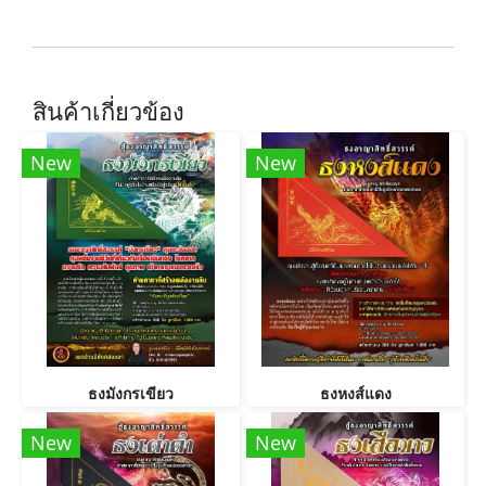
สินค้าเกี่ยวข้อง
New
New
ธงมังกรเขียว
ธงหงส์แดง
New
New