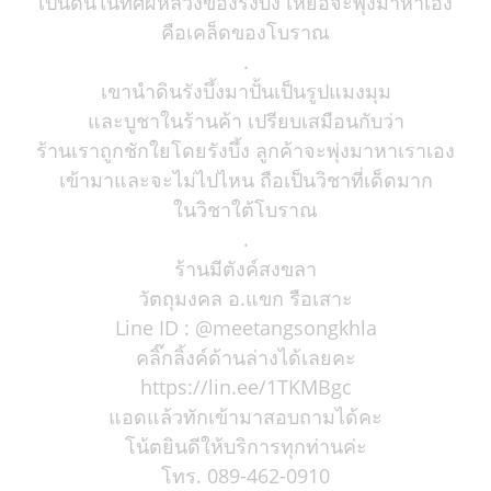
เป็นดินในทิศผีหลวงของรังบึ้ง เหยื่อจะพุ่งมาหาเอง
คือเคล็ดของโบราณ
.
เขานำดินรังบึ้งมาปั้นเป็นรูปแมงมุม
และบูชาในร้านค้า เปรียบเสมือนกับว่า
ร้านเราถูกชักใยโดยรังบึ้ง ลูกค้าจะพุ่งมาหาเราเอง
เข้ามาและจะไม่ไปไหน ถือเป็นวิชาที่เด็ดมาก
ในวิชาใต้โบราณ
.
ร้านมีตังค์สงขลา
วัตถุมงคล อ.แขก รือเสาะ
Line ID : @meetangsongkhla
คลิ๊กลิ้งค์ด้านล่างได้เลยคะ
https://lin.ee/1TKMBgc
แอดแล้วทักเข้ามาสอบถามได้คะ
โน้ตยินดีให้บริการทุกท่านค่ะ
โทร. 089-462-0910