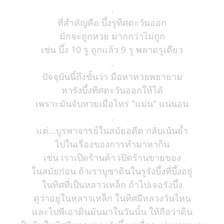
.
ที่สำคัญคือ บึ้งรูทิศตะวันออก
มักจะถูกหวย มากกว่าไม่ถูก
เช่น บึ้ง 10 รู ถูกแล้ว 9 รู พลาดรูเดียว
.
ปัจจุบันนี้ถึงขั้นว่า มือหาหวยพยายาม
หารังบึ้งทิศตะวันออกให้ได้
เพราะมันจับหวยเมื่อไหร่ "แม่น" แน่นอน
.
แต่...บูรพาจารย์ในสมัยอดีต กลับเน้นย้ำ
ไปในเรื่องของการทำมาหากิน
เช่น เราเปิดร้านค้า เปิดร้านขายของ
ในสมัยก่อน ถ้าเราบูชาดินในรูรังบึ้งที่บึ้งอยู่
ในทิศที่เป็นหลาวเหล็ก ถ้าไปเจอรังบึ้ง
ดูว่าอยู่ในหลาวเหล็ก ในทิศผีหลวงวันไหน
และไปพีเอาดินมันมาในวันนั้น ให้ถือว่าดิน