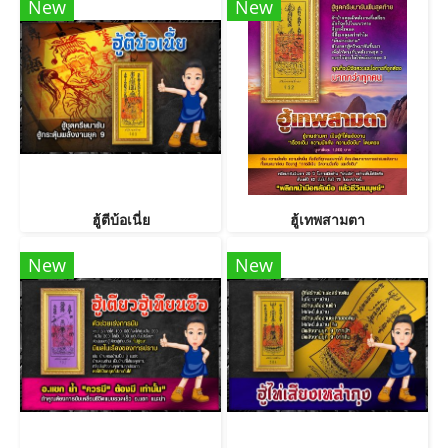
New
New
ฮู้ตีบ้อเนี่ย
ฮู้เทพสามตา
New
New