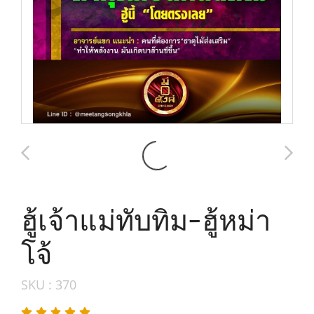
ฮู้เจ้าแม่ทับทิม-ฮู้หม่า
โจ้
SKU : 370