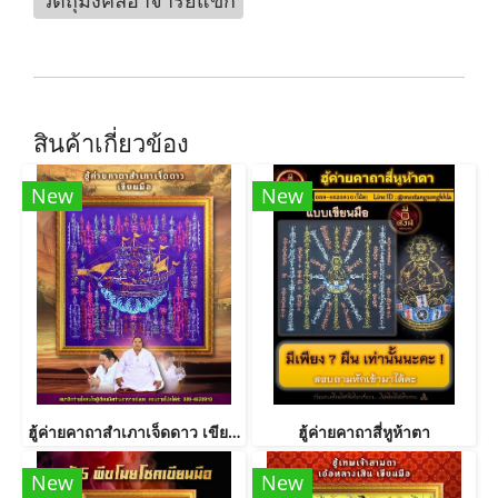
วัตถุมงคลอาจารย์แขก
สินค้าเกี่ยวข้อง
New
New
ฮู้ค่ายคาถาสำเภาเจ็ดดาว เขียนมือ
ฮู้ค่ายคาถาสี่หูห้าตา
New
New