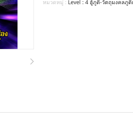
หมวดหมู่ :
Level : 4 ฮู้ภูติ-วัตถุมงคลภ