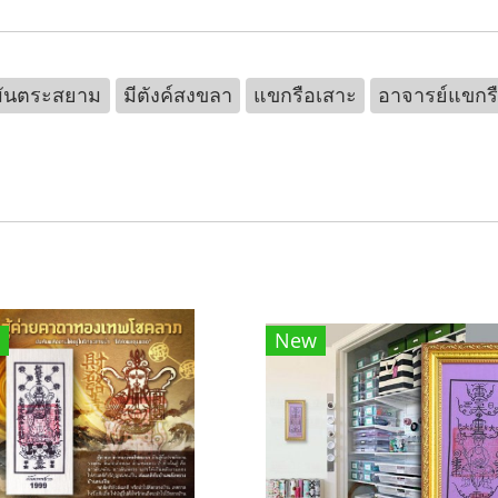
มันตระสยาม
มีตังค์สงขลา
แขกรือเสาะ
อาจารย์แขกร
New