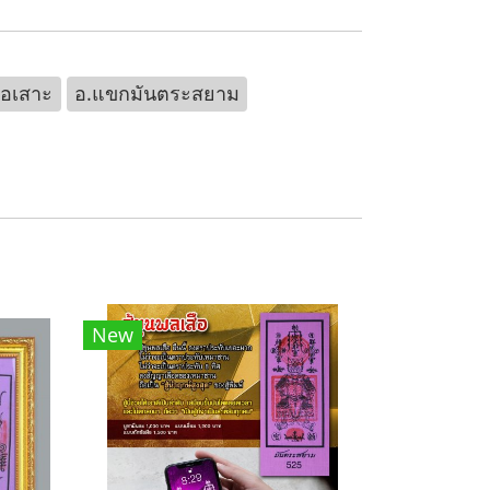
ือเสาะ
อ.แขกมันตระสยาม
New