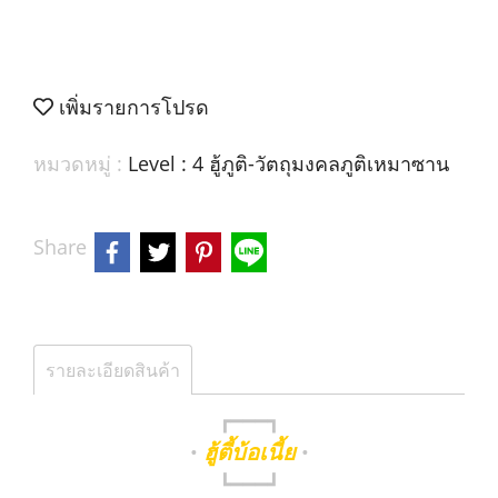
เพิ่มรายการโปรด
หมวดหมู่ :
Level : 4 ฮู้ภูติ-วัตถุมงคลภูติเหมาซาน
Share
รายละเอียดสินค้า
┏━━━┓
ฮู้ตี้บ้อเนี้ย
•
•
┗━━━┛