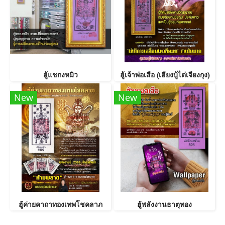
ฮู้แชกงหมิว
ฮู้เจ้าพ่อเสือ (เฮียงบู้ไต่เจียงกุง)
New
New
ฮู้ค่ายคาถาทองเทพโชคลาภ
ฮู้พลังงานธาตุทอง