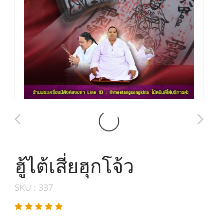
ฮู้ไต้เสี่ยฮุกโจ้ว
SKU : 337