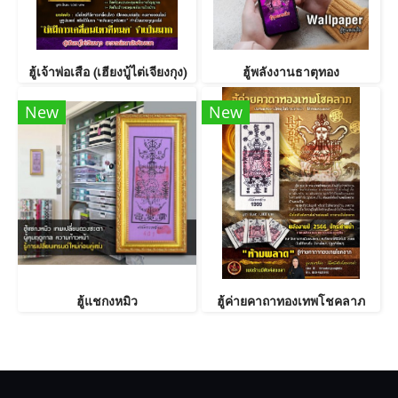
ฮู้เจ้าพ่อเสือ (เฮียงบู้ไต่เจียงกุง)
ฮู้พลังงานธาตุทอง
New
New
ฮู้แชกงหมิว
ฮู้ค่ายคาถาทองเทพโชคลาภ