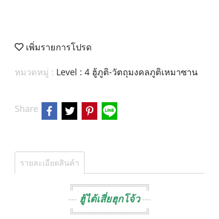
เพิ่มรายการโปรด
หมวดหมู่ :
Level : 4 ฮู้ภูติ-วัตถุมงคลภูติเหมาซาน
Share
รายละเอียดสินค้า
╔═══════════╗
ฮู้ไต้เสี่ยฮุกโจ้ว
---
---
╚═══════════╝