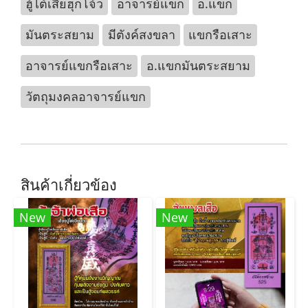
ฮู้ไต้เสี่ยฮุกโจ้ว
อาจารย์แขก
อ.แขก
มันตระสยาม
มีตังค์สงขลา
แขกรือเสาะ
อาจารย์แขกรือเสาะ
อ.แขกมันตระสยาม
วัตถุมงคลอาจารย์แขก
สินค้าเกี่ยวข้อง
New
New