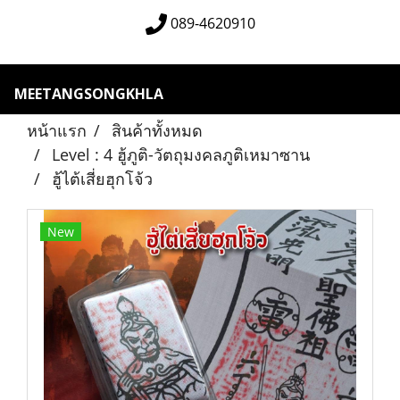
089-4620910
MEETANGSONGKHLA
หน้าแรก
สินค้าทั้งหมด
Level : 4 ฮู้ภูติ-วัตถุมงคลภูติเหมาซาน
ฮู้ไต้เสี่ยฮุกโจ้ว
New