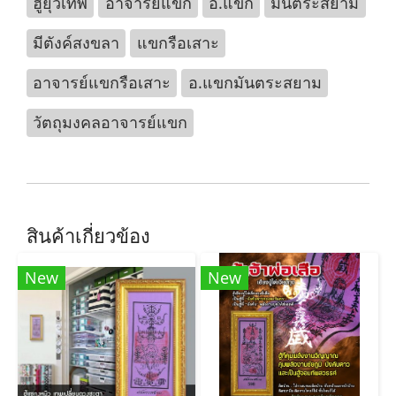
ฮู้ยุวเทพ
อาจารย์แขก
อ.แขก
มันตระสยาม
มีตังค์สงขลา
แขกรือเสาะ
อาจารย์แขกรือเสาะ
อ.แขกมันตระสยาม
วัตถุมงคลอาจารย์แขก
สินค้าเกี่ยวข้อง
New
New