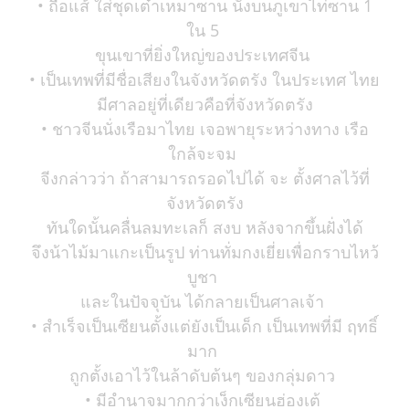
• ถือแส้ ใส่ชุดเต๋าเหมาซาน นั่งบนภูเขาไท่ซาน 1
ใน 5
ขุนเขาที่ยิ่งใหญ่ของประเทศจีน
• เป็นเทพที่มีชื่อเสียงในจังหวัดตรัง ในประเทศ ไทย
มีศาลอยู่ที่เดียวคือที่จังหวัดตรัง
• ชาวจีนนั่งเรือมาไทย เจอพายุระหว่างทาง เรือ
ใกล้จะจม
จีงกล่าวว่า ถ้าสามารถรอดไปได้ จะ ตั้งศาลไว้ที่
จังหวัดตรัง
ทันใดนั้นคลื่นลมทะเลก็ สงบ หลังจากขึ้นฝั่งได้
จึงน้าไม้มาแกะเป็นรูป ท่านทั่มกงเยี่ยเพื่อกราบไหว้
บูชา
และในปัจจุบัน ได้กลายเป็นศาลเจ้า
• สำเร็จเป็นเซียนตั้งแต่ยังเป็นเด็ก เป็นเทพที่มี ฤทธิ์
มาก
ถูกตั้งเอาไว้ในล้าดับต้นๆ ของกลุ่มดาว
• มีอำนาจมากกว่าเง็กเซียนฮ่องเต้