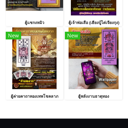
ฮู้แชกงหมิว
ฮู้เจ้าพ่อเสือ (เฮียงบู้ไต่เจียงกุง)
New
New
ฮู้ค่ายคาถาทองเทพโชคลาภ
ฮู้พลังงานธาตุทอง