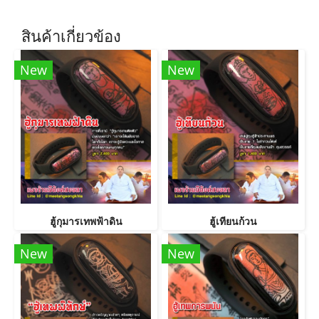
สินค้าเกี่ยวข้อง
New
New
ฮู้กุมารเทพฟ้าดิน
ฮู้เทียนก้วน
New
New