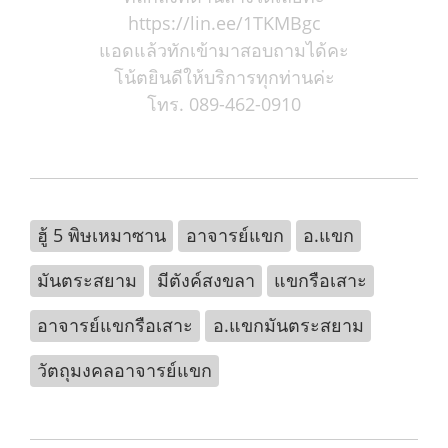
https://lin.ee/1TKMBgc
แอดแล้วทักเข้ามาสอบถามได้คะ
โน้ตยินดีให้บริการทุกท่านค่ะ
โทร. 089-462-0910
ฮู้ 5 พิษเหมาซาน
อาจารย์แขก
อ.แขก
มันตระสยาม
มีตังค์สงขลา
แขกรือเสาะ
อาจารย์แขกรือเสาะ
อ.แขกมันตระสยาม
วัตถุมงคลอาจารย์แขก