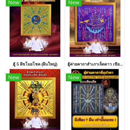
New
New
ฮู้ 5 ผีขโมยโชค (ผืนใหญ่)
ฮู้ค่ายคาถาสำเภาเจ็ดดาว เขียนมือ
New
New