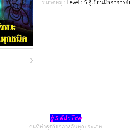
หมวดหมู่ :
Level : 5 ฮู้เขียนมืออาจารย
ฮู้ 5 ผีนำโชค
คนที่ทำธุรกิจกลางคืนทุกประเภท