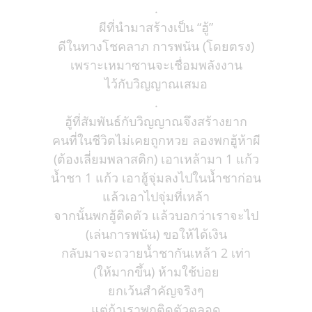
.
ผีที่นำมาสร้างเป็น “ฮู้”
ดีในทางโชคลาภ การพนัน (โดยตรง)
เพราะเหมาซานจะเชื่อมพลังงาน
ไว้กับวิญญาณเสมอ
.
ฮู้ที่สัมพันธ์กับวิญญาณจึงสร้างยาก
คนที่ในชีวิตไม่เคยถูกหวย ลองพกฮู้ห้าผี
(ต้องเลี่ยมพลาสติก) เอาเหล้ามา 1 แก้ว
น้ำชา 1 แก้ว เอาฮู้จุ่มลงไปในน้ำชาก่อน
แล้วเอาไปจุ่มที่เหล้า
จากนั้นพกฮู้ติดตัว แล้วบอกว่าเราจะไป
(เล่นการพนัน) ขอให้ได้เงิน
กลับมาจะถวายน้ำชากันเหล้า 2 เท่า
(ให้มากขึ้น) ห้ามใช้บ่อย
ยกเว้นสำคัญจริงๆ
แต่ถ้าเราพกติดตัวตลอด