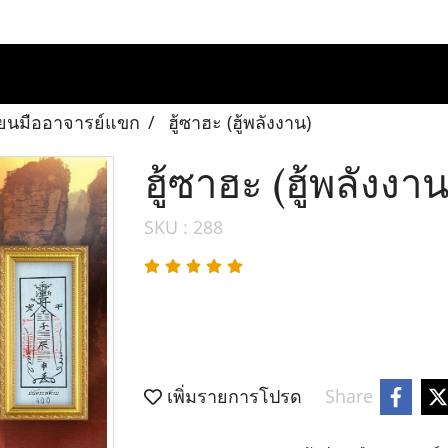
เขียนมืออาจารย์แขก
ฮู้ซาฮะ (ฮู้พลังงาน)
ฮู้ซาฮะ (ฮู้พลังงาน
SKU : 288
เพิ่มรายการโปรด
Share