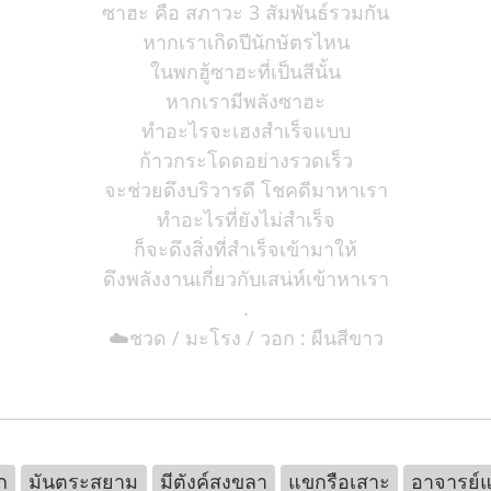
ซาฮะ คือ สภาวะ 3 สัมพันธ์รวมกัน
หากเราเกิดปีนักษัตรไหน
ในพกฮู้ซาฮะที่เป็นสีนั้น
หากเรามีพลังซาฮะ
ทำอะไรจะเฮงสำเร็จแบบ
ก้าวกระโดดอย่างรวดเร็ว
จะช่วยดึงบริวารดี โชคดีมาหาเรา
ทำอะไรที่ยังไม่สำเร็จ
ก็จะดึงสิ่งที่สำเร็จเข้ามาให้
ดึงพลังงานเกี่ยวกับเสน่ห์เข้าหาเรา
.
☁️ชวด / มะโรง / วอก : ผืนสีขาว
ก
มันตระสยาม
มีตังค์สงขลา
แขกรือเสาะ
อาจารย์