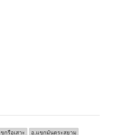
แขกรือเสาะ
อ.แขกมันตระสยาม