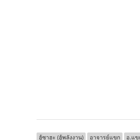
ฮู้ซาฮะ (ฮู้พลังงาน)
อาจารย์แขก
อ.แข