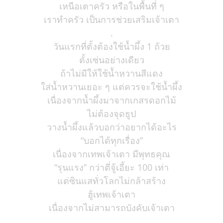
เหนือเตาครัว หรือในพื้นที่ ๆ
เราทำครัว เป็นการช่วยเสริมเจ้าเตา
.
วันแรกที่ตั้งต้องใช้น้ำผึ้ง 1 ถ้วย
ตั้งเซ่นอย่างเดียว
ถ้าไม่มีให้ใช้น้ำหวานสีแดง
ใส่น้ำหวานเยอะ ๆ แต่ควรจะใช้น้ำผึ้ง
เนื่องจากน้ำผึ้งมาจากเกสรดอกไม้
ไม่ต้องจุดธูป
วางน้ำผึ้งแล้วบอกว่าอยากได้อะไร
“บอกได้ทุกเรื่อง”
เนื่องจากเทพเจ้าเตา มีพุทธคุณ
“รุนแรง” กว่าตี่จู้เอี้ยะ 100 เท่า
แต่ซินแสทั่วโลกไม่กล้าสร้าง
ฮู้เทพเจ้าเตา
เนื่องจากไม่สามารถบังคับเจ้าเตา
.