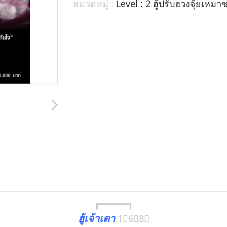
หมวดหมู่ :
Level : 2 ฮู้ปรับฮวงจุ้ยเหมา
┏━━━━━┓
ฮู้เจ้าเตา
1⃣6⃣8⃣