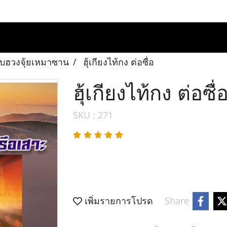
ปรับฮวงจุ้ยเหมาซาน
ฮุ้เกียงไท้กง ต่อซื่อ
ฮุ้เกียงไท้กง ต่อซื่
SKU : 271
เพิ่มรายการโปรด
Share