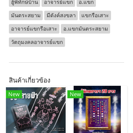
ฮู้พิทักษ์บ้าน
อาจารย์แขก
อ.แขก
มันตระสยาม
มีตังค์สงขลา
แขกรือเสาะ
อาจารย์แขกรือเสาะ
อ.แขกมันตระสยาม
วัตถุมงคลอาจารย์แขก
สินค้าเกี่ยวข้อง
New
New