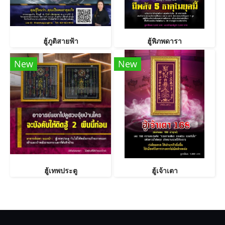
ฮู้ภูติสายฟ้า
ฮู้พิภพดารา
New
New
ฮู้เทพประตู
ฮู้เจ้าเตา