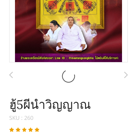
ฮู้5ผีนำวิญญาณ
SKU : 260