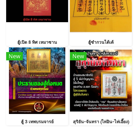
ฮู้เปิด 8 ทิศ เหมาซาน
ฮู้ซำกวนไต้เต้
New
New
ฮู้ 3 เทพบรมจารย์
สุริยัน-จันทรา (ไท่อิน-ไท่เอี๊ยง)