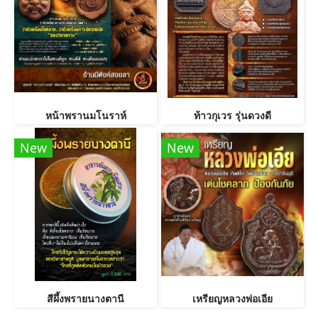
หน้าพรานมโนราห์
ท้าวกุเวร รุ่นดวงดี
New
New
สีผึ้งพรายนางตานี
เหรียญหลวงพ่อเอีย