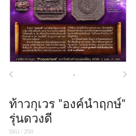
ท้าวกุเวร "องค์นำฤกษ์"
รุ่นดวงดี
SKU : 250