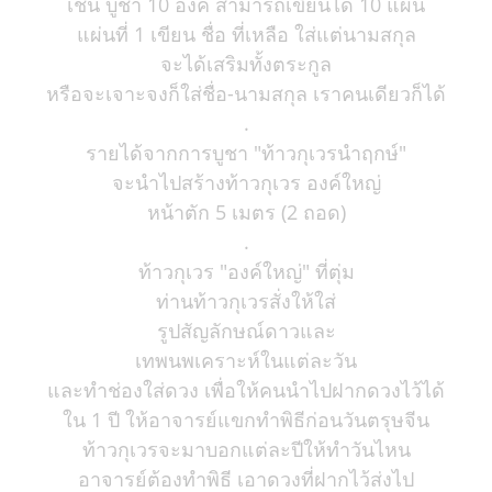
เช่น บูชา 10 องค์ สามารถเขียนได้ 10 แผ่น
แผ่นที่ 1 เขียน ชื่อ ที่เหลือ ใส่แต่นามสกุล
จะได้เสริมทั้งตระกูล
หรือจะเจาะจงก็ใส่ชื่อ-นามสกุล เราคนเดียวก็ได้
.
รายได้จากการบูชา "ท้าวกุเวรนำฤกษ์"
จะนำไปสร้างท้าวกุเวร องค์ใหญ่
หน้าตัก 5 เมตร (2 ถอด)
.
ท้าวกุเวร "องค์ใหญ่" ที่ตุ่ม
ท่านท้าวกุเวรสั่งให้ใส่
รูปสัญลักษณ์ดาวและ
เทพนพเคราะห์ในแต่ละวัน
และทำช่องใส่ดวง เพื่อให้คนนำไปฝากดวงไว้ได้
ใน 1 ปี ให้อาจารย์แขกทำพิธีก่อนวันตรุษจีน
ท้าวกุเวรจะมาบอกแต่ละปีให้ทำวันไหน
อาจารย์ต้องทำพิธี เอาดวงที่ฝากไว้ส่งไป