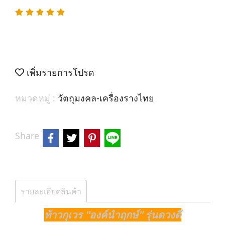
เพิ่มรายการโปรด
หมวดหมู่ :
วัตถุมงคล-เครื่องรางไทย
Share
รายละเอียดสินค้า
ท้าวกุเวร "องค์นำฤกษ์" รุ่นดวงดี