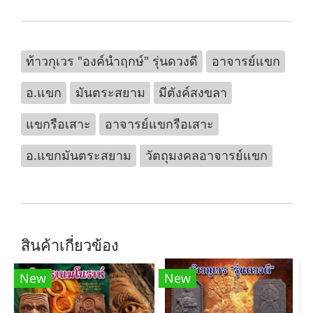
ท้าวกุเวร "องค์นำฤกษ์" รุ่นดวงดี
อาจารย์แขก
อ.แขก
มันตระสยาม
มีตังค์สงขลา
แขกรือเสาะ
อาจารย์แขกรือเสาะ
อ.แขกมันตระสยาม
วัตถุมงคลอาจารย์แขก
สินค้าเกี่ยวข้อง
New
New