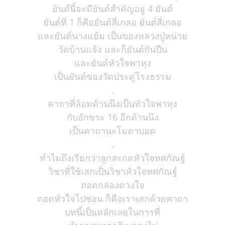
ยันต์นี้จะมียันต์สำคัญอยู่ 4 ยันต์
ยันต์ที่ 1 ก็คือยันต์สี่เกลอ ยันต์สี่เกลอ
และยันต์นางแย้ม เป็นของหลวงปู่หน่าย
วัดบ้านแจ้ง และก็ยันต์กันปืน
และยันต์หัวใจพาหุง
เป็นยันต์ของวัดประดู่โรงธรรม
.
คาถาที่ล้อมด้านนึงเป็นหัวใจพาหุง
กับอักขระ 16 อีกด้านนึง
เป็นคาถานะโมตาบอด
.
ทำไมถึงเรียกว่าลูกสะกดหัวใจทศกัณฐ์
วิชาที่ใช้เสกเป็นวิชาหัวใจทศกัณฐ์
ถอดกล่องดวงใจ
ถอดหัวใจไปซ่อน ก็คือเราเสกด้วยคาถา
บทนี้เป็นหลักเลยในการที่