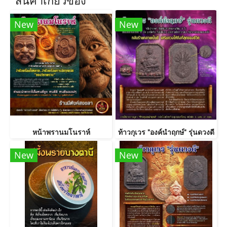
New
New
หน้าพรานมโนราห์
ท้าวกุเวร "องค์นำฤกษ์" รุ่นดวงดี
New
New