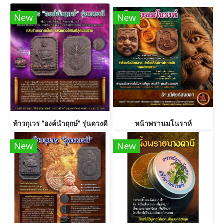
New
New
ท้าวกุเวร "องค์นำฤกษ์" รุ่นดวงดี
หน้าพรานมโนราห์
New
New