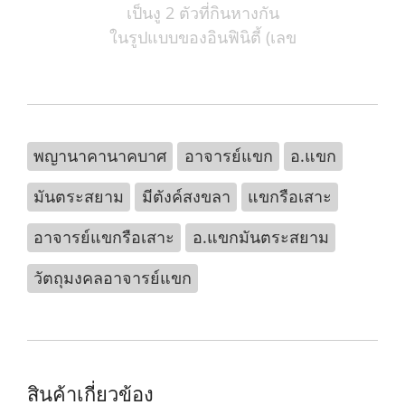
เป็นงู 2 ตัวที่กินหางกัน
ในรูปแบบของอินฟินิตี้ (เลข
พญานาคานาคบาศ
อาจารย์แขก
อ.แขก
มันตระสยาม
มีตังค์สงขลา
แขกรือเสาะ
อาจารย์แขกรือเสาะ
อ.แขกมันตระสยาม
วัตถุมงคลอาจารย์แขก
สินค้าเกี่ยวข้อง