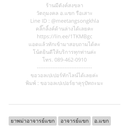
ร้านมีตังค์สงขลา
วัตถุมงคล อ.แขก รือเสาะ
Line ID : @meetangsongkhla
คลิ๊กลิ้งค์ด้านล่างได้เลยคะ
https://lin.ee/1TKMBgc
แอดแล้วทักเข้ามาสอบถามได้คะ
โน้ตยินดีให้บริการทุกท่านค่ะ
โทร. 089-462-0910
--------------------------------
ขอวอลเปเปอร์ทักไลน์ได้เลยค่ะ
พิมพ์ : ขอวอลเปเปอร์ยาคุรุปัทถะมะ
ยาพม่าอาจารย์แขก
อาจารย์แขก
อ.แขก