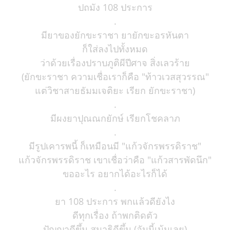
ปถมัง 108 ประการ
.
มียาของยักขะราชา ยายักขะอรหันตา
ก็ใส่ลงไปทั้งหมด
ว่าด้วยเรื่องปราบภูติผีปีศาจ สิ่งเลวร้าย
(ยักขะราชา ความเชื่อเราก็คือ "ท้าวเวสสุวรรณ"
แต่วิชาสายธัมมเจติยะ เรียก ยักขะราชา)
.
มีผงยาปุณณกยักษ์ เรียกโชคลาภ
.
มีรูปเคารพนี้ ก็เหมือนมี "แก้วจักรพรรดิราช"
แก้วจักรพรรดิราช เขาเชื่อว่าคือ "แก้วสารพัดนึก"
ขออะไร อยากได้อะไรก็ได้
.
ยา 108 ประการ พกแล้วดียังไง
ดีทุกเรื่อง ถ้าพกติดตัว
ปัญญาดีขึ้น สมาธิดีขึ้น (อันนี้เน้นเลย)