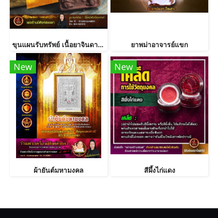
ขุนแผนรับทรัพย์ เนื้อยาจินดามณี พิมพ์ใหญ่
ยาพม่าอาจารย์แขก
New
New
ผ้ายันต์มหามงคล
สีผึ้งไก่แดง