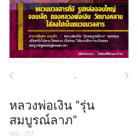
หลวงพ่อเงิน "รุ่น
สมบูรณ์ลาภ"
SKU : 217