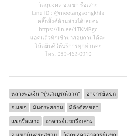
วัตถุมงคล อ.แขก รือเสาะ
Line ID : @meetangsongkhla
คลิ๊กลิ้งค์ด้านล่างได้เลยคะ
https://lin.ee/1TKMBgc
แอดแล้วทักเข้ามาสอบถามได้คะ
โน้ตยินดีให้บริการทุกท่านค่ะ
โทร. 089-462-0910
หลวงพ่อเงิน "รุ่นสมบูรณ์ลาภ"
อาจารย์แขก
อ.แขก
มันตระสยาม
มีตังค์สงขลา
แขกรือเสาะ
อาจารย์แขกรือเสาะ
อ.แขกมันตระสยาม
วัตถุมงคลอาจารย์แขก