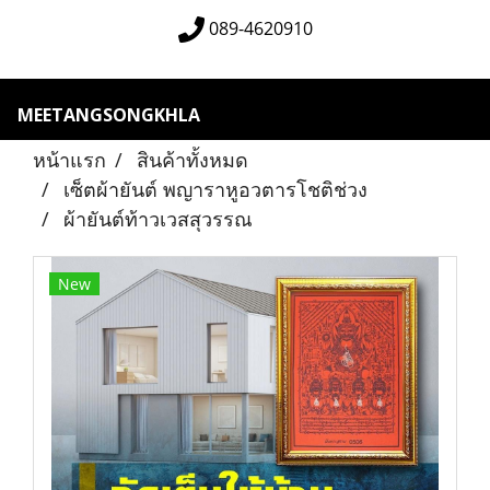
089-4620910
MEETANGSONGKHLA
หน้าแรก
สินค้าทั้งหมด
เซ็ตผ้ายันต์ พญาราหูอวตารโชติช่วง
ผ้ายันต์ท้าวเวสสุวรรณ
New