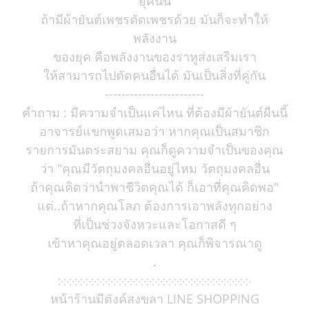
ยุคนั้น
ถ้ามีผ้ายันต์เพชรตัดเพชรด้วย มันก็จะทำให้
พลังงาน
ของยุค คือพลังงานของราหูส่งเสริมเรา
ให้สามารถไปตัดคนอื่นได้ มันเป็นสิ่งที่คู่กัน
------------------------
คำถาม : มีความจำเป็นแค่ไหน ที่ต้องมีผ้ายันต์ผืนนี้
อาจารย์แขกพูดเสมอว่า หากคุณเป็นสมาชิก
รายการมันตระสยาม คุณก็ดูความจำเป็นของคุณ
ว่า "คุณมีวัตถุมงคลอื่นอยู่ไหม วัตถุมงคลอื่น
ถ้าคุณคิดว่านำพาชีวิตคุณได้ ก็เอาที่คุณคิดพอ"
แต่..ถ้าหากคุณโลภ ต้องการเอาพลังทุกอย่าง
ที่เป็นช่วงจังหวะและโอกาสดี ๆ
เข้าหาคุณอยู่ตลอดเวลา คุณก็พิจารณาดู
.
჻჻჻჻჻჻჻჻჻჻჻჻჻჻჻჻჻჻჻჻჻჻჻჻჻჻჻჻჻჻჻჻჻჻჻
หน้าร้านมีตังค์สงขลา LINE SHOPPING