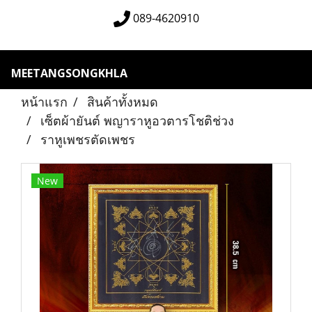
089-4620910
MEETANGSONGKHLA
หน้าแรก
สินค้าทั้งหมด
เซ็ตผ้ายันต์ พญาราหูอวตารโชติช่วง
ราหูเพชรตัดเพชร
New