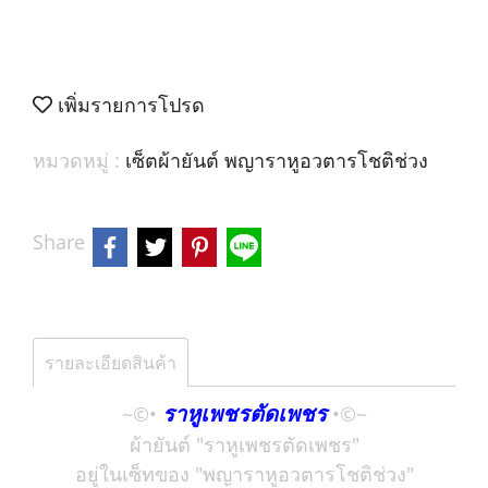
เพิ่มรายการโปรด
หมวดหมู่ :
เซ็ตผ้ายันต์ พญาราหูอวตารโชติช่วง
Share
รายละเอียดสินค้า
ราหูเพชรตัดเพชร
~©•
•©~
ผ้ายันต์ "ราหูเพชรตัดเพชร"
อยู่ในเซ็ทของ "พญาราหูอวตารโชติช่วง"