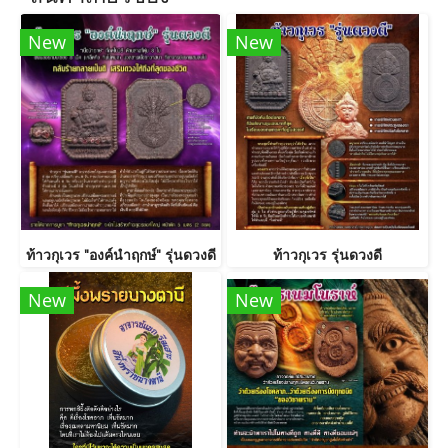
New
New
ท้าวกุเวร "องค์นำฤกษ์" รุ่นดวงดี
ท้าวกุเวร รุ่นดวงดี
New
New