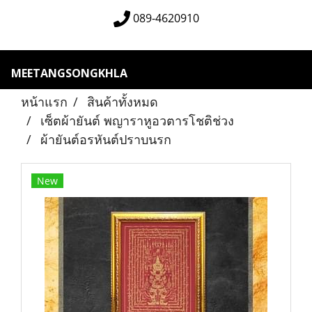
089-4620910
MEETANGSONGKHLA
หน้าแรก
สินค้าทั้งหมด
เซ็ตผ้ายันต์ พญาราหูอวตารโชติช่วง
ผ้ายันต์อรหันต์ปราบนรก
New