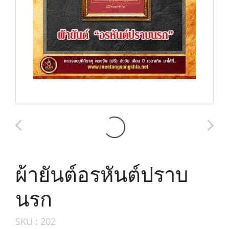
ผ้ายันต์อรหันต์ปราบ
นรก
SKU : 202