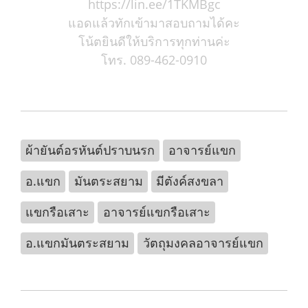
https://lin.ee/1TKMBgc
แอดแล้วทักเข้ามาสอบถามได้คะ
โน้ตยินดีให้บริการทุกท่านค่ะ
โทร. 089-462-0910
ผ้ายันต์อรหันต์ปราบนรก
อาจารย์แขก
อ.แขก
มันตระสยาม
มีตังค์สงขลา
แขกรือเสาะ
อาจารย์แขกรือเสาะ
อ.แขกมันตระสยาม
วัตถุมงคลอาจารย์แขก