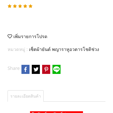
เพิ่มรายการโปรด
หมวดหมู่ :
เซ็ตผ้ายันต์ พญาราหูอวตารโชติช่วง
Share
รายละเอียดสินค้า