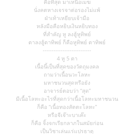
คือที่สุด มาเหนือเมฆ
นั่งคตหางเจรจาต่อรองไม่แพ้
ฝ่าเท้าเหยียบเจ้ามือ
หลังมือคือหยิบเงินหยิบทอง
ที่สำคัญ หู ลงฮู้หูทิพย์
ตาลงฮู้ตาทิพย์ ก็คือหูทิพย์ ตาทิพย์
---------------------------
4 หู 5 ตา
เนื้อนี้เป็นที่สุดของวัตถุมงคล
ถามว่าเนื้อนวะโลหะ
มหาชนวนสุดหรือยัง
อาจารย์ตอบว่า “สุด”
มีเนื้อโลหะอะไรที่สุดกว่าเนื้อโลหะมหาชนวน
ก็คือ “เนื้อทองสัตตะโลหะ”
หรือจีเจ๊าะบาเค๊ะ
ก็คือ จิ้งจกเรียกลาภในสมัยก่อน
เป็นวิชาเล่นแร่แปรธาตุ