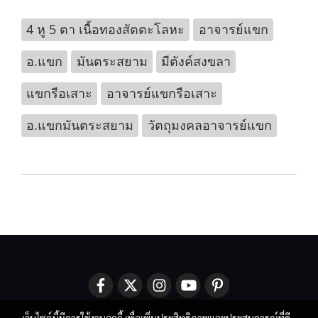
4 หู 5 ตา เนื้อทองสัตตะโลหะ
อาจารย์แขก
อ.แขก
มันตระสยาม
มีตังค์สงขลา
แขกรือเสาะ
อาจารย์แขกรือเสาะ
อ.แขกมันตระสยาม
วัตถุมงคลอาจารย์แขก