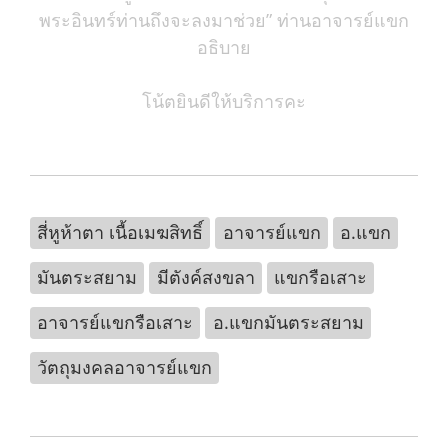
พระอินทร์ท่านถึงจะลงมาช่วย” ท่านอาจารย์แขก
อธิบาย
โน้ตยินดีให้บริการคะ
สี่หูห้าตา เนื้อเมฆสิทธิ์
อาจารย์แขก
อ.แขก
มันตระสยาม
มีตังค์สงขลา
แขกรือเสาะ
อาจารย์แขกรือเสาะ
อ.แขกมันตระสยาม
วัตถุมงคลอาจารย์แขก