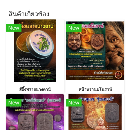
สินค้าเกี่ยวข้อง
New
New
สีผึ้งพรายนางตานี
หน้าพรานมโนราห์
New
New