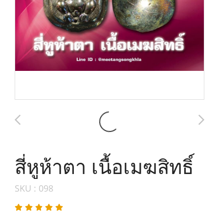
สี่หูห้าตา เนื้อเมฆสิทธิ์
SKU : 098