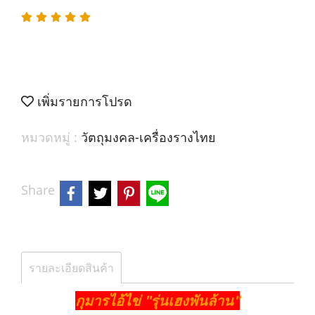
เพิ่มรายการโปรด
หมวดหมู่ :
วัตถุมงคล-เครื่องรางไทย
Share
รายละเอียดสินค้า
กุมารไอ้ไข่ "รุ่นเฮงพันล้าน"