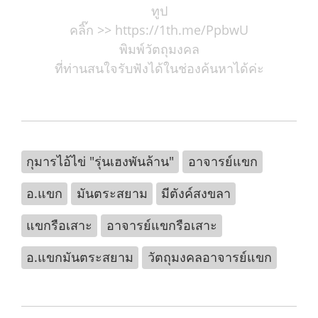
ทูป
คลิ๊ก >> https://1th.me/PpbwU
พิมพ์วัตถุมงคล
ที่ท่านสนใจรับฟังได้ในช่องค้นหาได้ค่ะ
กุมารไอ้ไข่ "รุ่นเฮงพันล้าน"
อาจารย์แขก
อ.แขก
มันตระสยาม
มีตังค์สงขลา
แขกรือเสาะ
อาจารย์แขกรือเสาะ
อ.แขกมันตระสยาม
วัตถุมงคลอาจารย์แขก