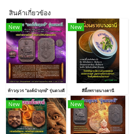
สินค้าเกี่ยวข้อง
New
New
ท้าวกุเวร "องค์นำฤกษ์" รุ่นดวงดี
สีผึ้งพรายนางตานี
New
New