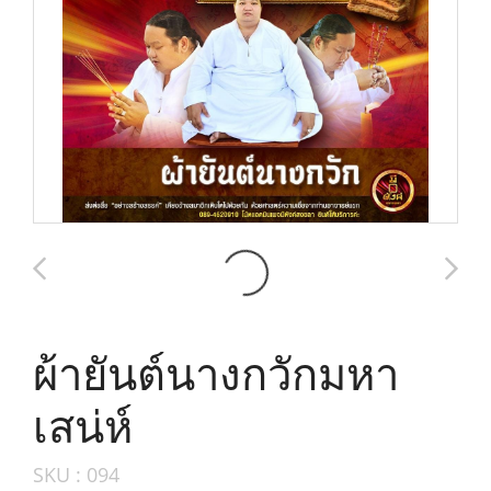
ผ้ายันต์นางกวักมหา
เสน่ห์
SKU : 094