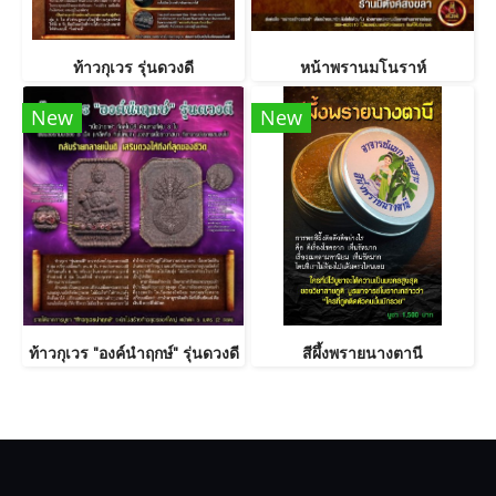
ท้าวกุเวร รุ่นดวงดี
หน้าพรานมโนราห์
New
New
ท้าวกุเวร "องค์นำฤกษ์" รุ่นดวงดี
สีผึ้งพรายนางตานี