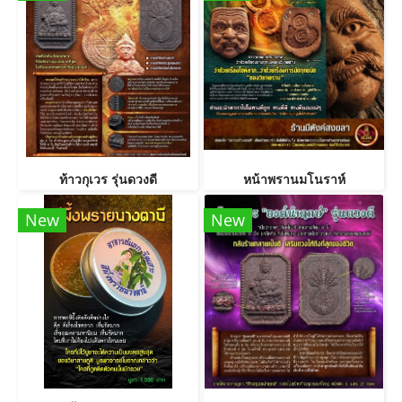
ท้าวกุเวร รุ่นดวงดี
หน้าพรานมโนราห์
New
New