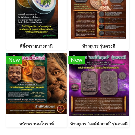
สีผึ้งพรายนางตานี
ท้าวกุเวร รุ่นดวงดี
New
New
หน้าพรานมโนราห์
ท้าวกุเวร "องค์นำฤกษ์" รุ่นดวงดี