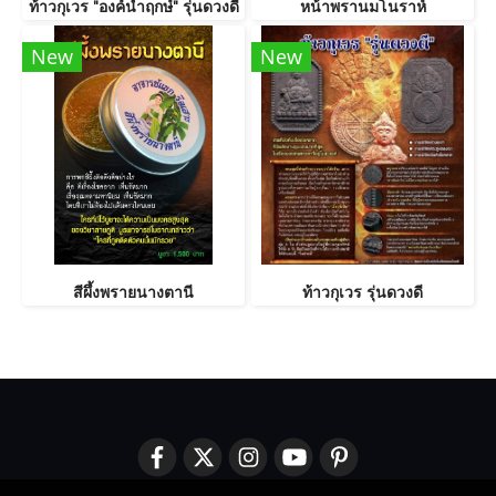
ท้าวกุเวร "องค์นำฤกษ์" รุ่นดวงดี
หน้าพรานมโนราห์
New
New
สีผึ้งพรายนางตานี
ท้าวกุเวร รุ่นดวงดี