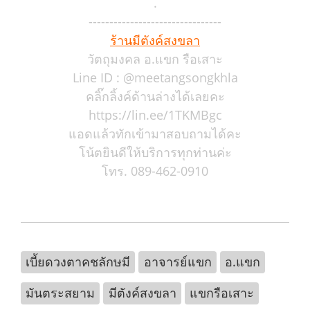
.
--------------------------------
ร้านมีตังค์สงขลา
วัตถุมงคล อ.แขก รือเสาะ
Line ID : @meetangsongkhla
คลิ๊กลิ้งค์ด้านล่างได้เลยคะ
https://lin.ee/1TKMBgc
แอดแล้วทักเข้ามาสอบถามได้คะ
โน้ตยินดีให้บริการทุกท่านค่ะ
โทร. 089-462-0910
เบี้ยดวงตาคชลักษมี
อาจารย์แขก
อ.แขก
มันตระสยาม
มีตังค์สงขลา
แขกรือเสาะ