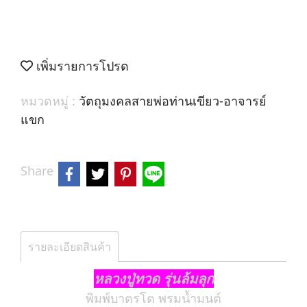
เพิ่มรายการโปรด
หมวดหมู่ :
วัตถุมงคลสายพ่อท่านเขียว-อาจารย์
แขก
Share
รายละเอียดสินค้า
หลวงปู่ทวด รุ่นล้มลุก
พิมพ์บาตรโต พรมน้ำมนต์