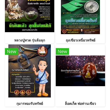
หลวงปู่ทวด รุ่นล้มลุก
ถุงเขียวเหนี่ยวทรัพย์
New
New
กุมารทองรับทรัพย์
ล็อคเก็ต พ่อท่านเขียว