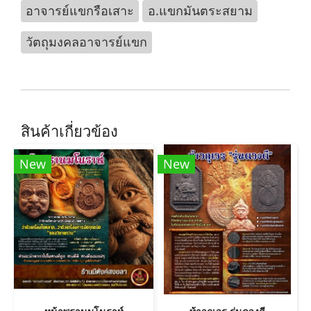
อาจารย์แขกรือเสาะ
อ.แขกมันตระสยาม
วัตถุมงคลอาจารย์แขก
สินค้าเกี่ยวข้อง
New
New
หน้าพรานมโนราห์
ท้าวกุเวร รุ่นดวงดี