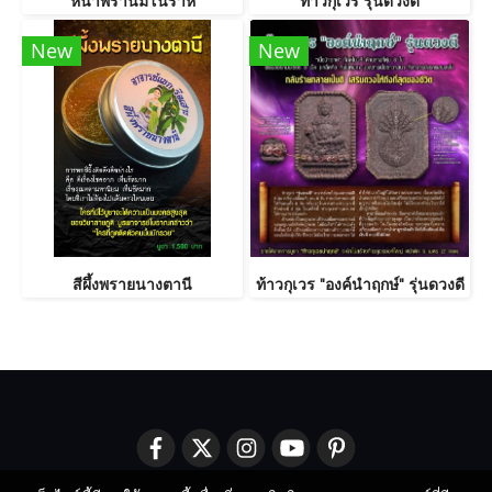
New
New
สีผึ้งพรายนางตานี
ท้าวกุเวร "องค์นำฤกษ์" รุ่นดวงดี