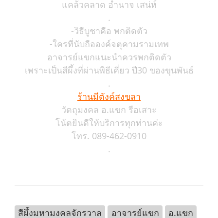
แคล้วคลาด อำนาจ เสน่ห์
.
-วิธีบูชาคือ พกติดตัว
-ใครที่นับถือองค์จตุคามรามเทพ
อาจารย์แขกแนะนำควรพกติดตัว
เพราะเป็นสีผึ้งที่ผ่านพิธีเคี่ยว ปี30 ของขุนพันธ์
.
ร้านมีตังค์สงขลา
วัตถุมงคล อ.แขก รือเสาะ
โน้ตยินดีให้บริการทุกท่านค่ะ
โทร. 089-462-0910
.
สีผึ้งมหามงคลจักรวาล
อาจารย์แขก
อ.แขก