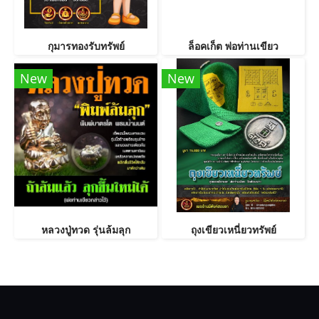
กุมารทองรับทรัพย์
ล็อคเก็ต พ่อท่านเขียว
New
New
หลวงปู่ทวด รุ่นล้มลุก
ถุงเขียวเหนี่ยวทรัพย์