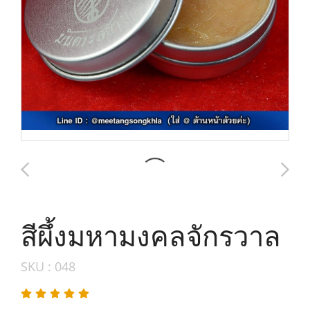
สีผึ้งมหามงคลจักรวาล
SKU : 048