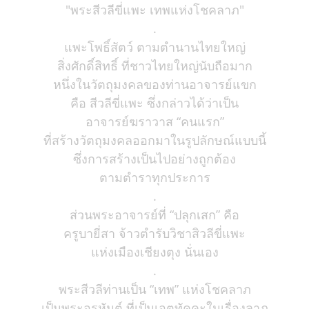
"พระสีวลีขี่แพะ เทพแห่งโชคลาภ"
.
แพะโพธิ์สัตว์ ตามตำนานไทยใหญ่
สิ่งศักดิ์สิทธิ์ ที่ชาวไทยใหญ่นับถือมาก
หนึ่งในวัตถุมงคลของท่านอาจารย์แขก
คือ สีวลีขี่แพะ ซึ่งกล่าวได้ว่าเป็น
อาจารย์ฆราวาส “คนแรก”
ที่สร้างวัตถุมงคลออกมาในรูปลักษณ์แบบนี้
ซึ่งการสร้างเป็นไปอย่างถูกต้อง
ตามตำราทุกประการ
.
ส่วนพระอาจารย์ที่ “ปลุกเสก” คือ
ครูบายี่สา จ้าวตำรับวิชาสิวลีขี่แพะ
แห่งเมืองเชียงตุง นั่นเอง
.
พระสีวลีท่านเป็น “เทพ” แห่งโชคลาภ
เป็นพระอรหันต์ ที่เป็นเอตทัคคะในเรื่องลาภ