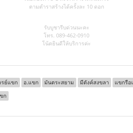
ตามตำราสร้างได้ครั้งละ 10 ดอก
รับบูชารีบด่วนนะคะ
โทร. 089-462-0910
โน้ตยินดีให้บริการค่ะ
ารย์แขก
อ.แขก
มันตระสยาม
มีตังค์สงขลา
แขกรือ
แขก