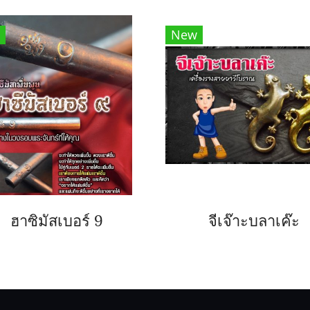
New
ฮาซิมัสเบอร์ 9
จีเจ๊าะบลาเค๊ะ