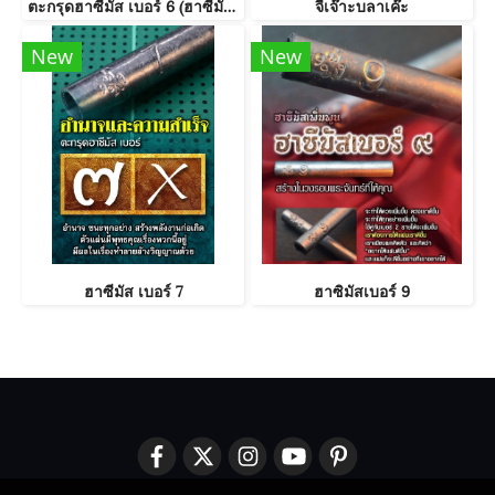
ตะกรุดฮาซีมัส เบอร์ 6 (ฮาซีมัสโชคดี)
จีเจ๊าะบลาเค๊ะ
New
New
ฮาซีมัส เบอร์ 7
ฮาซิมัสเบอร์ 9