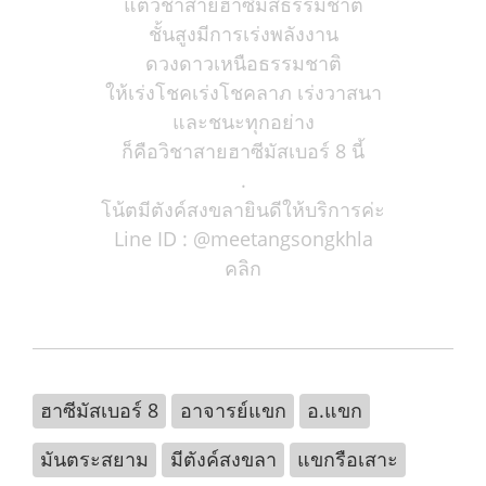
แต่วิชาสายฮาซีมัสธรรมชาติ
ชั้นสูงมีการเร่งพลังงาน
ดวงดาวเหนือธรรมชาติ
ให้เร่งโชคเร่งโชคลาภ เร่งวาสนา
และชนะทุกอย่าง
ก็คือวิชาสายฮาซีมัสเบอร์ 8 นี้
.
โน้ตมีตังค์สงขลายินดีให้บริการค่ะ
Line ID : @meetangsongkhla
คลิก
ฮาซีมัสเบอร์ 8
อาจารย์แขก
อ.แขก
มันตระสยาม
มีตังค์สงขลา
แขกรือเสาะ