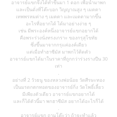
อาจารย์แขกจึงได้ทำขึ้นมา 1 ดอก เพื่อนำมาพก
และเป็นดั่งที่โต๊ะบอก วิญญาณสูง ๆ เมตตา
เทพพรหมต่าง ๆ เมตตา และเมตตามากขึ้น
อะไรที่อยากได้ ได้มาอย่างง่าย ๆ
เช่น มีพระองค์หนึ่งอาจารย์แขกอยากได้
คือพระร่วงนั่งทรงเกราะ ของกรุสุโขทัย
ซึ่งขึ้นมาจากกรุแค่องค์เดียว
แต่เมื่อทำฮาซีมัส มาพกไว้ติดตัว
อาจารย์แขกได้มาในราคาที่ถูกกว่าร่วงรางปืน 30
เท่า
.
อย่างที่ 2 วัวธนู ของหลวงพ่อน้อย วัดศีรษะทอง
เป็นมรดกตกทอดของอาจารย์กิ่ง วัดโพธิ์เลี้ยว
มีเพียงตัวเดียว อาจารย์แขกอยากได้
และก็ได้ตัวนี้มา พกฮาซีมัส อยากได้อะไรก็ได้
.
อาจารย์แขก ถามโต๊ะว่า ถ้าจะทำแล้ว