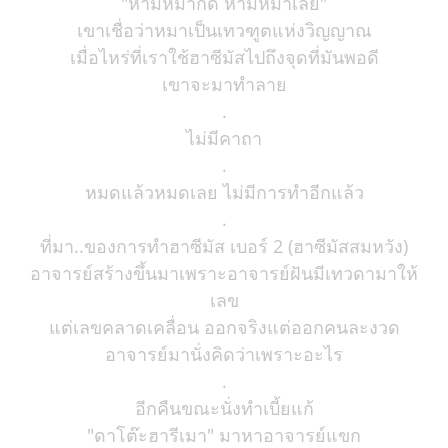
"ห้ามหมากัด ห้ามหมาเลีย"
เขาเชื่อว่าหมาเป็นเทวฑูตแห่งวิญญาณ
เมื่อไหร่ที่เราใช้ฮาซีมัสไปถึงจุดที่มันพอดี
เขาจะมาทำลาย
.
ไม่มีคาถา
.
หมดแล้วหมดเลย ไม่มีการทำอีกแล้ว
.
ที่มา..ของการทำฮาซีมัส เบอร์ 2 (ฮาซีมัสสมหวัง)
อาจารย์สร้างขึ้นมาเพราะอาจารย์ฝันมีเทวดามาให้
เลข
แต่เลขคลาดเคลื่อน ออกจริงแต่ออกคนละงวด
อาจารย์มานั่งคิดว่าเพราะอะไร
.
อีกคืนขณะนั่งทำเบี้ยแก้
"ดาโต๊ะฮารีเมา" มาหาอาจารย์แขก