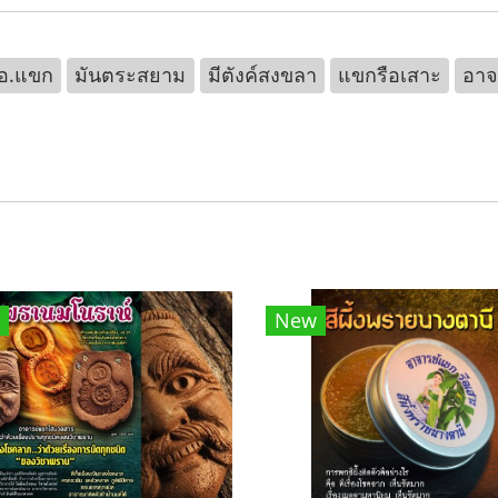
อ.แขก
มันตระสยาม
มีตังค์สงขลา
แขกรือเสาะ
อาจ
New