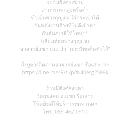
จะกินฝั่งตรงข้าม
สามารถพกสูงหรือต่ำ
ทำเป็นพวงกุญแจ ใส่กระเป๋าได้
กันพลังงานร้ายที่ไม่ดีเข้าหา
กันสัมภเวสีให้โทษ**
(เลี่ยมห้อยพวงกุญแจ)
อาจารย์แขก แนะนำ "ควรมีพกติดตัวไว้"
.
สั่งบูชา/ติดตามอาจารย์แขก รือเสาะ >>
https://line.me/R/ti/p/%40erg2589k
.
ร้านมีตังค์สงขลา
วัตถุมงคล อ.แขก รือเสาะ
โน้ตยินดีให้บริการทุกท่านค่ะ
โทร. 089-462-0910