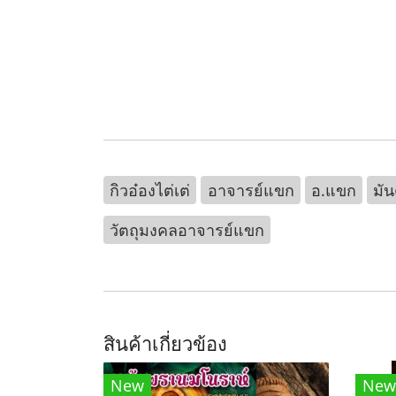
กิวอ๋องไต่เต่
อาจารย์แขก
อ.แขก
มั
วัตถุมงคลอาจารย์แขก
สินค้าเกี่ยวข้อง
New
New