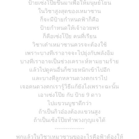
ป้ายเซ่งโป๊ยขึ้นมาเพื่อให้มนุษย์โยน
ในวิชาสูงสุดของเหมาซาน
ก็จะมีป้ายกำหนดฟ้าก็คือ
ป้ายกำหนดให้เจ้าอวยพร
ก็คือเซ่งโป๊ย คนที่เรียน
วิชาเต๋าเหมาซานควรจะต้องใช้
เพราะบางทีเราอาจจะไปยุ่งกับพลังอิม
บางทีเราอาจเป็นช่วงเคราะห์หามยามร้าย
แล้วไปดูคนอื่นก็ซวยหนักเข้าไปอีก
และบางทีลูกหลานดวงตกเราไป
เจอคนดวงตกเรารู้วิธีแก้ยังไงเพราะฉะนั้น
เอาเซ่งโป๊ย กับ ป้าย 9 ดาว
ไปแขวนบูชาดีกว่า
ถ้าเป็นกิวอ๋องต้องแขวนสูง
ถ้าเป็นเซ้งโป๊ยทำพวงกุญแจได้
----------------
พกแล้วในวิชาเหมาซานขออะไรคือฟ้าต้องให้