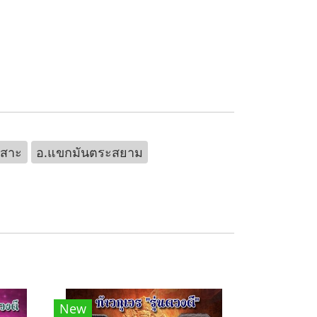
เสาะ
อ.แขกมันตระสยาม
New