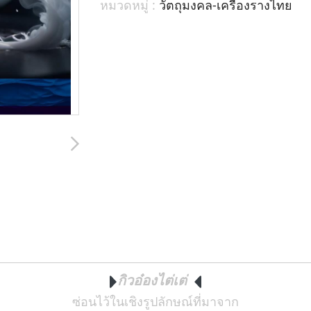
หมวดหมู่ :
วัตถุมงคล-เครื่องรางไทย
กิวอ๋องไต่เต่
ซ่อนไว้ในเชิงรูปลักษณ์ที่มาจาก