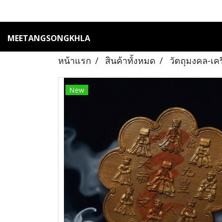
MEETANGSONGKHLA
หน้าแรก
สินค้าทั้งหมด
วัตถุมงคล-เค
New