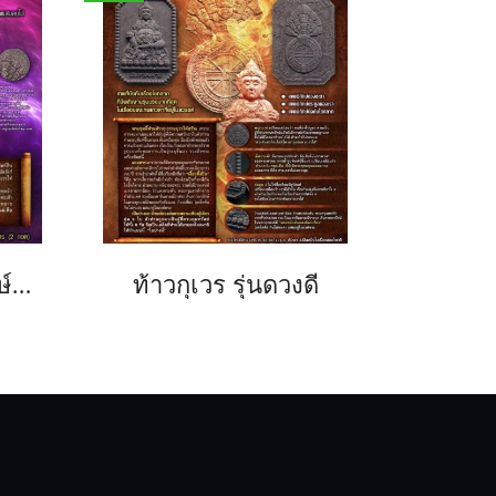
ท้าวกุเวร "องค์นำฤกษ์" รุ่นดวงดี
ท้าวกุเวร รุ่นดวงดี