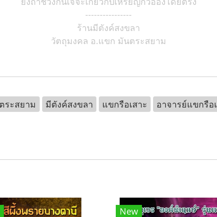
ยิ่งถ้าช่วงกินเจจะเกี่ยวกับเหรียญกิวอ๋องโดยตรง
----------------
ร้านมีตังค์สงขลา
วัตถุมงคล อ.แขก มันตระสยาม
นตระสยาม
มีตังค์สงขลา
แขกรือเสาะ
อาจารย์แขกรือ
New