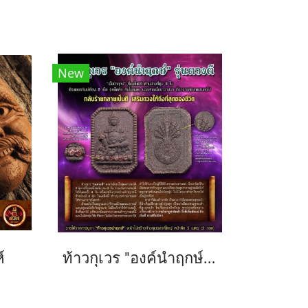
New
์
ท้าวกุเวร "องค์นำฤกษ์" รุ่นดวงดี