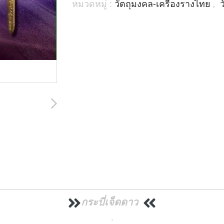
หมวดหมู่ :
วัตถุมงคล-เครื่องรางไทย
,
กระบี่เจ็ดดาว
.