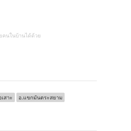
ยคนในบ้านได้ด้วย
อเสาะ
อ.แขกมันตระสยาม