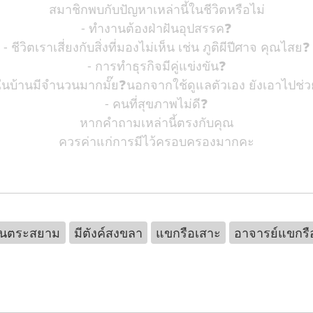
สมาชิกพบกับปัญหาเหล่านี้ในชีวิตหรือไม่
- ทำงานต้องฝ่าฝันอุปสรรค❓
- ชีวิตเราเสี่ยงกับสิ่งที่มองไม่เห็น เช่น ภูติผีปีศาจ คุณไสย❓
- การทำธุรกิจมีคู่แข่งขัน❓
ในบ้านมีจำนวนมากมั๊ย❓นอกจากใช้ดูแลตัวเอง ยังเอาไปช่ว
- คนที่สุขภาพไม่ดี❓
หากคำถามเหล่านี้ตรงกับคุณ
ควรค่าแก่การมีไว้ครอบครองมากคะ
ันตระสยาม
มีตังค์สงขลา
แขกรือเสาะ
อาจารย์แขกรื