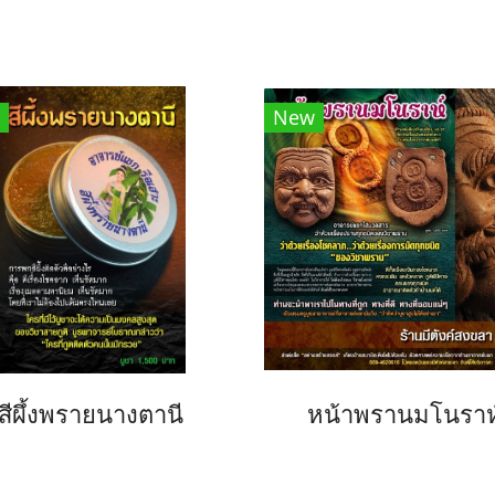
New
สีผึ้งพรายนางตานี
หน้าพรานมโนราห