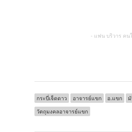
- แฟน บริวาร คน
กระบี่เจ็ดดาว
อาจารย์แขก
อ.แขก
ม
วัตถุมงคลอาจารย์แขก